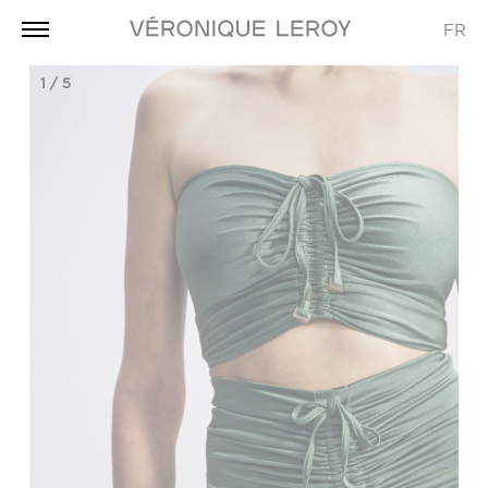
FR
1
/
5