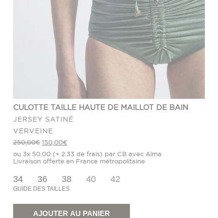
CULOTTE TAILLE HAUTE DE MAILLOT DE BAIN
JERSEY SATINÉ
VERVEINE
Le
Le
250,00
€
150,00
€
prix
prix
ou 3x 50.00 (+ 2.33 de frais) par CB avec Alma
initial
actuel
était :
est :
Livraison offerte en France métropolitaine
250,00€.
150,00€.
34
36
38
40
42
GUIDE DES TAILLES
quantité
de
Culotte
AJOUTER AU PANIER