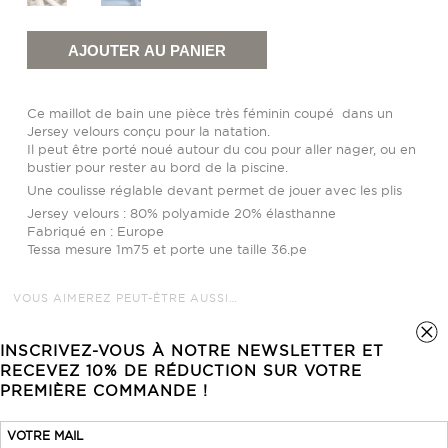
quantité
de
Maillot
AJOUTER AU PANIER
de
bain
une
pièce
Ce maillot de bain une pièce très féminin coupé dans un
plissé
Jersey velours conçu pour la natation.
Il peut être porté noué autour du cou pour aller nager, ou en
bustier pour rester au bord de la piscine.
Une coulisse réglable devant permet de jouer avec les plis
Jersey velours : 80% polyamide 20% élasthanne
Fabriqué en : Europe
Tessa mesure 1m75 et porte une taille 36.pe
VOUS AIMEREZ PEUT-ÊTRE AUSSI…
INSCRIVEZ-VOUS À NOTRE NEWSLETTER ET
RECEVEZ 10% DE RÉDUCTION SUR VOTRE
PREMIÈRE COMMANDE !