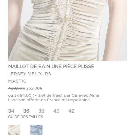
MAILLOT DE BAIN UNE PIÈCE PLISSÉ
JERSEY VELOURS
MASTIC
Le
Le
420,00
€
252,00
€
prix
prix
ou 3x 84.00 (+ 3.91 de frais) par CB avec Alma
initial
actuel
était :
est :
Livraison offerte en France métropolitaine
420,00€.
252,00€.
34
36
38
40
42
GUIDE DES TAILLES