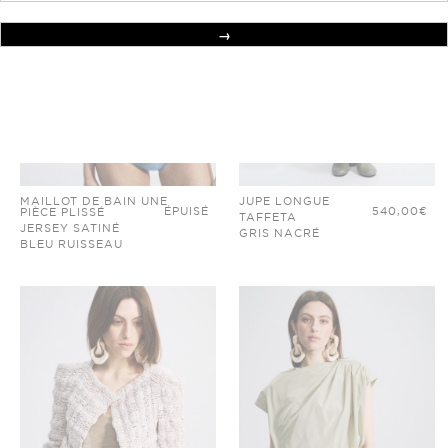
MAILLOT DE BAIN UNE
JUPE LONGUE
ÉPUISÉ
540,00
€
PIÈCE PLISSÉ
TAFFETA
JERSEY SATINÉ
GRIS NACRÉ
BLEU RUISSEAU