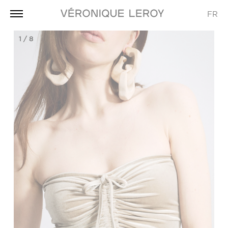
FR
1
/
8