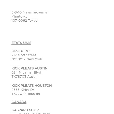
OCAILLE
202 from-1st,
5-3-10 Minamiaoyama
Minato-ku
107-0062 Tokyo
ETATS-UNIS
OROBORO
217 Mott Street
NY10012 New York
KICK PLEATS AUSTIN
624 N Lamar Blvd
TX78703 Austin
KICK PLEATS HOUSTON
2565 Kirby Dr
TX77019 Houston
CANADA
GASPARD SHOP
886 Queen Street West