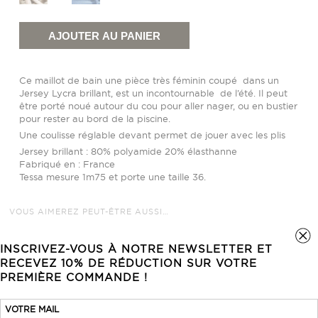
quantité
de
Maillot
AJOUTER AU PANIER
de
bain
une
pièce
Ce maillot de bain une pièce très féminin coupé dans un
plissé
Jersey Lycra brillant, est un incontournable de l’été. Il peut
être porté noué autour du cou pour aller nager, ou en bustier
pour rester au bord de la piscine.
Une coulisse réglable devant permet de jouer avec les plis
Jersey brillant : 80% polyamide 20% élasthanne
Fabriqué en : France
Tessa mesure 1m75 et porte une taille 36.
VOUS AIMEREZ PEUT-ÊTRE AUSSI…
INSCRIVEZ-VOUS À NOTRE NEWSLETTER ET
RECEVEZ 10% DE RÉDUCTION SUR VOTRE
PREMIÈRE COMMANDE !