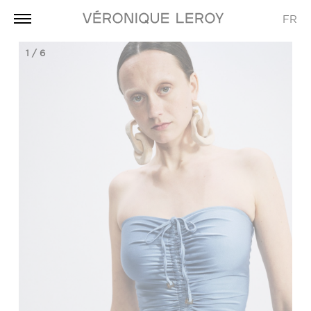
FR
1
/
6