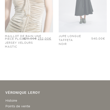
MAILLOT DE BAIN UNE
JUPE LONGUE
LE
LE
420,00
€
252,00
€
540,00
€
PIÈCE PLISSÉ
TAFFETA
PRIX
PRIX
JERSEY VELOURS
INITIAL
ACTUEL
NOIR
ÉTAIT :
EST :
MASTIC
420,00€.
252,00€.
VÉRONIQUE LEROY
Histoire
Points de vente