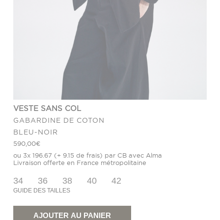
VESTE SANS COL
GABARDINE DE COTON
BLEU-NOIR
590,00
€
ou 3x 196.67 (+ 9.15 de frais) par CB avec Alma
Livraison offerte en France métropolitaine
34
36
38
40
42
GUIDE DES TAILLES
quantité
de
Veste
AJOUTER AU PANIER