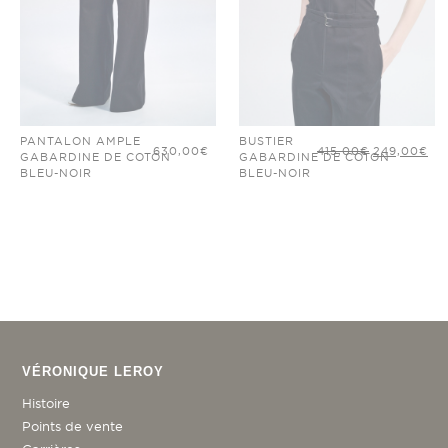
PANTALON AMPLE
BUSTIER
LE
LE
630,00
€
415,00
€
249,00
€
GABARDINE DE COTON
GABARDINE DE COTON
PRIX
PR
INITIAL
AC
BLEU-NOIR
BLEU-NOIR
ÉTAIT :
EST
415,00€.
24
VÉRONIQUE LEROY
Histoire
Points de vente