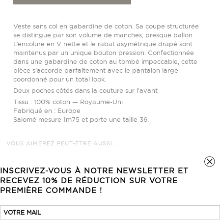
sans
col
Veste sans col en gabardine de coton. Sa coupe structurée
se distingue par son volume de manches, presque ballon.
L’encolure en V nette et le rabat asymétrique drapé sont
maintenus par un unique bouton pression. Confectionnée
dans une gabardine de coton au tombé impeccable, cette
pièce s’accorde parfaitement avec le pantalon large
coordonné pour un total look.
Deux poches côtés dans la couture sur l’avant
Tissu : 100% coton — Royaume-Uni
Fabriqué en : Europe
Salomé mesure 1m75 et porte une taille 36.
VOUS AIMEREZ PEUT-ÊTRE AUSSI…
INSCRIVEZ-VOUS À NOTRE NEWSLETTER ET
RECEVEZ 10% DE RÉDUCTION SUR VOTRE
PREMIÈRE COMMANDE !