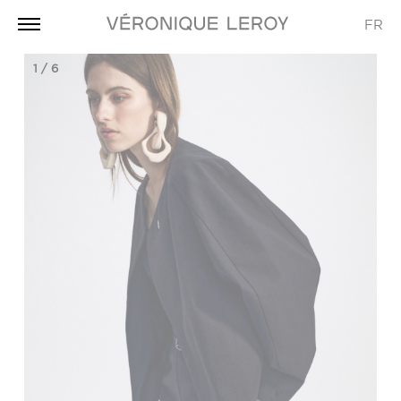
FR
1
/
6