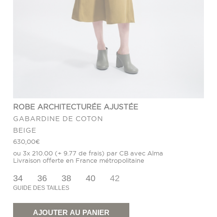
ROBE ARCHITECTURÉE AJUSTÉE
GABARDINE DE COTON
BEIGE
630,00
€
ou 3x 210.00 (+ 9.77 de frais) par CB avec Alma
Livraison offerte en France métropolitaine
34
36
38
40
42
GUIDE DES TAILLES
quantité
de
Robe
AJOUTER AU PANIER