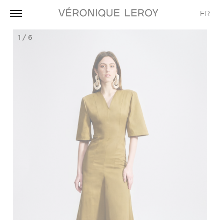
FR
1
/
6