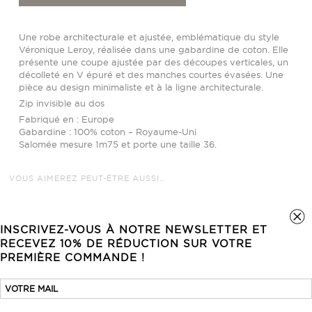
architecturée
ajustée
Une robe architecturale et ajustée, emblématique du style
Véronique Leroy, réalisée dans une gabardine de coton. Elle
présente une coupe ajustée par des découpes verticales, un
décolleté en V épuré et des manches courtes évasées. Une
pièce au design minimaliste et à la ligne architecturale.
Zip invisible au dos
Fabriqué en : Europe
Gabardine : 100% coton – Royaume-Uni
Salomée mesure 1m75 et porte une taille 36.
VOUS AIMEREZ PEUT-ÊTRE AUSSI…
INSCRIVEZ-VOUS À NOTRE NEWSLETTER ET
RECEVEZ 10% DE RÉDUCTION SUR VOTRE
PREMIÈRE COMMANDE !