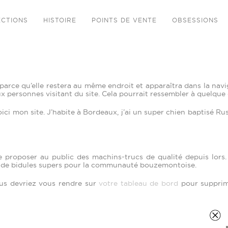
ECTIONS
HISTOIRE
POINTS DE VENTE
OBSESSIONS
 parce qu’elle restera au même endroit et apparaîtra dans la navi
 personnes visitant du site. Cela pourrait ressembler à quelque
ci mon site. J’habite à Bordeaux, j’ai un super chien baptisé Russe
de proposer au public des machins-trucs de qualité depuis lor
s de bidules supers pour la communauté bouzemontoise.
ous devriez vous rendre sur
votre tableau de bord
pour supprime