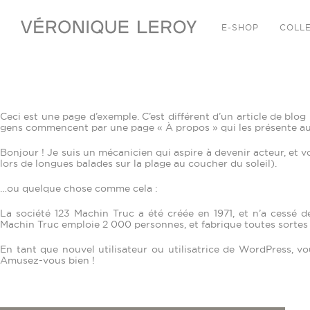
E-SHOP
COLL
Ceci est une page d’exemple. C’est différent d’un article de blog
gens commencent par une page « À propos » qui les présente aux
Bonjour ! Je suis un mécanicien qui aspire à devenir acteur, et voi
lors de longues balades sur la plage au coucher du soleil).
…ou quelque chose comme cela :
La société 123 Machin Truc a été créée en 1971, et n’a cessé 
Machin Truc emploie 2 000 personnes, et fabrique toutes sorte
En tant que nouvel utilisateur ou utilisatrice de WordPress, v
Amusez-vous bien !