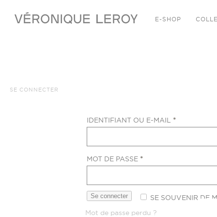
E-SHOP
COLL
SE CONNECTER
OBLIGATOI
IDENTIFIANT OU E-MAIL
*
OBLIGATOIRE
MOT DE PASSE
*
Se connecter
SE SOUVENIR DE M
Mot de passe perdu ?