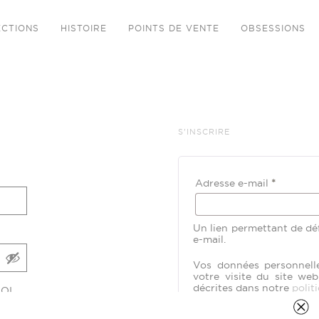
ECTIONS
HISTOIRE
POINTS DE VENTE
OBSESSIONS
S’INSCRIRE
RE
Obligato
Adresse e-mail
*
Un lien permettant de dé
e-mail.
Vos données personnell
votre visite du site web
décrites dans notre
polit
OI
S’inscrire