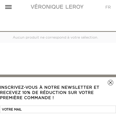
FR
Aucun produit ne correspond à votre sélection.
INSCRIVEZ-VOUS À NOTRE NEWSLETTER ET
VÉRONIQUE LEROY
RECEVEZ 10% DE RÉDUCTION SUR VOTRE
Histoire
PREMIÈRE COMMANDE !
Points de vente
Carrières
Contact Presse